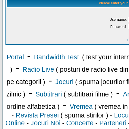
Please enter your
Username:
Password:
I
-
Portal
Bandwidth Test
( test your inte
-
)
Radio Live
( posturi de radio live di
-
pe categorii )
Jocuri
( spuma jocurilor f
-
-
zilnic )
Subtitrari
( subtitrari filme )
An
-
ordine alfabetica )
Vremea
( vremea in
-
Revista Presei
( spuma stirilor ) -
Locu
Online
-
Jocuri Noi
-
Concerte
-
Parteneri