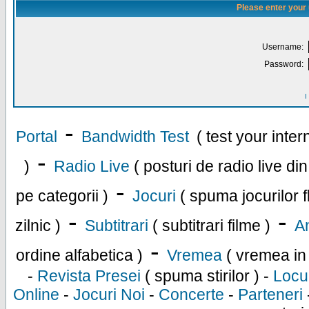
Please enter your
Username:
Password:
I
-
Portal
Bandwidth Test
( test your inte
-
)
Radio Live
( posturi de radio live di
-
pe categorii )
Jocuri
( spuma jocurilor f
-
-
zilnic )
Subtitrari
( subtitrari filme )
An
-
ordine alfabetica )
Vremea
( vremea in
-
Revista Presei
( spuma stirilor ) -
Locu
Online
-
Jocuri Noi
-
Concerte
-
Parteneri