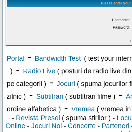
Please enter your
Username:
Password:
I
-
Portal
Bandwidth Test
( test your inte
-
)
Radio Live
( posturi de radio live di
-
pe categorii )
Jocuri
( spuma jocurilor f
-
-
zilnic )
Subtitrari
( subtitrari filme )
An
-
ordine alfabetica )
Vremea
( vremea in
-
Revista Presei
( spuma stirilor ) -
Locu
Online
-
Jocuri Noi
-
Concerte
-
Parteneri