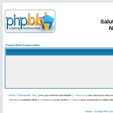
Salut
N
Forum Itbox Forum Index
-
-
Portal
Bandwidth Test
( test your internet bandwidth )
Bancuri
( cele mai bune bancuri
-
-
Subtitrari
( subtitrari filme )
Antivirus
( scan online )
Ziare
( ziare romanesti in ordine alf
-
Radio
-
Europa FM Live