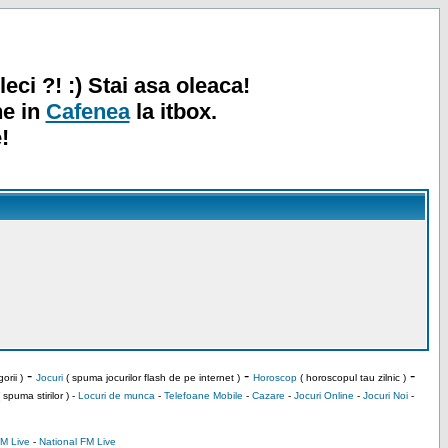
leci ?! :) Stai asa oleaca!
ne in
Cafenea
la itbox.
!
-
-
-
orii )
Jocuri
( spuma jocurilor flash de pe internet )
Horoscop
( horoscopul tau zilnic )
 spuma stirilor ) -
Locuri de munca
-
Telefoane Mobile
-
Cazare
-
Jocuri Online
-
Jocuri Noi
-
M Live
-
National FM Live