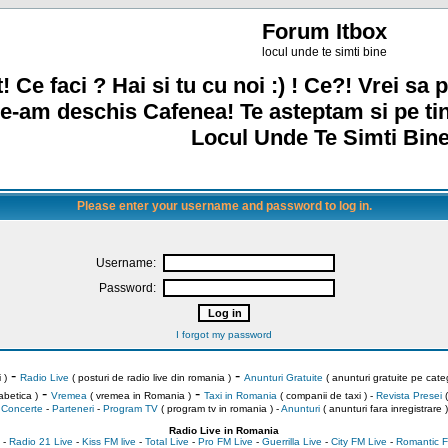
Forum Itbox
locul unde te simti bine
! Ce faci ? Hai si tu cu noi :) ! Ce?! Vrei sa p
e-am deschis Cafenea! Te asteptam si pe ti
Locul Unde Te Simti Bine
Please enter your username and password to log in.
Username:
Password:
I forgot my password
-
-
 )
Radio Live
( posturi de radio live din romania )
Anunturi Gratuite
( anunturi gratuite pe categ
-
-
abetica )
Vremea
( vremea in Romania )
Taxi in Romania
( companii de taxi ) -
Revista Presei
(
Concerte
-
Parteneri
-
Program TV
( program tv in romania )
-
Anunturi
( anunturi fara inregistrare )
Radio Live in Romania
-
Radio 21 Live
-
Kiss FM live
-
Total Live
-
Pro FM Live
-
Guerrilla Live
-
City FM Live
-
Romantic F