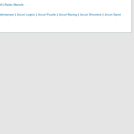
M
|
Radio Manele
Indemanare
|
Jocuri Logice
|
Jocuri Puzzle
|
Jocuri Racing
|
Jocuri Shootere
|
Jocuri Sport