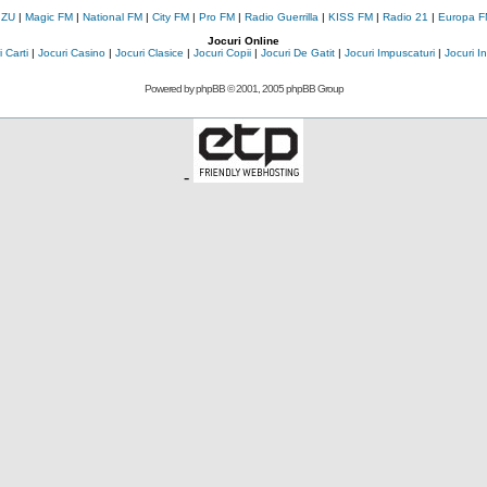
 ZU
|
Magic FM
|
National FM
|
City FM
|
Pro FM
|
Radio Guerrilla
|
KISS FM
|
Radio 21
|
Europa F
Jocuri Online
 Carti
|
Jocuri Casino
|
Jocuri Clasice
|
Jocuri Copii
|
Jocuri De Gatit
|
Jocuri Impuscaturi
|
Jocuri 
Powered by
phpBB
© 2001, 2005 phpBB Group
-