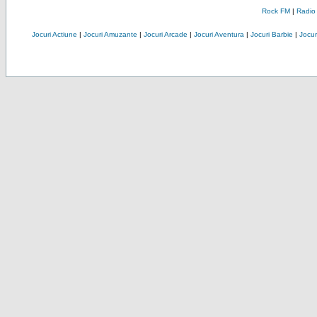
Rock FM
|
Radio
Jocuri Actiune
|
Jocuri Amuzante
|
Jocuri Arcade
|
Jocuri Aventura
|
Jocuri Barbie
|
Jocuri