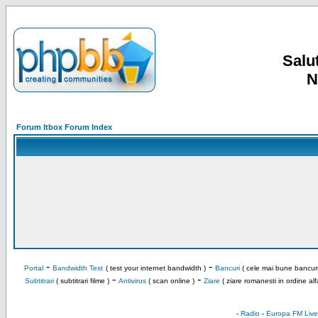
Salut
N
Forum Itbox Forum Index
-
-
Portal
Bandwidth Test
( test your internet bandwidth )
Bancuri
( cele mai bune bancuri
-
-
Subtitrari
( subtitrari filme )
Antivirus
( scan online )
Ziare
( ziare romanesti in ordine alf
-
Radio
-
Europa FM Live