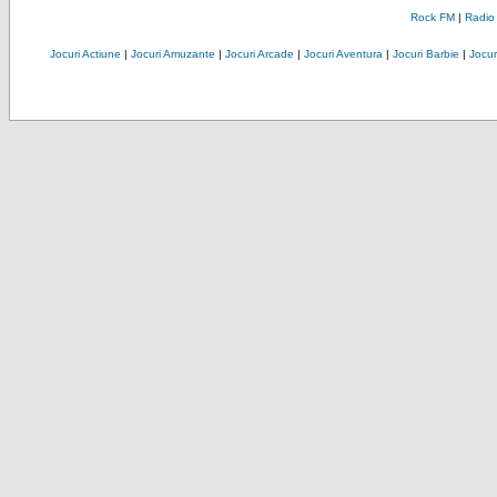
Rock FM
|
Radio
Jocuri Actiune
|
Jocuri Amuzante
|
Jocuri Arcade
|
Jocuri Aventura
|
Jocuri Barbie
|
Jocuri