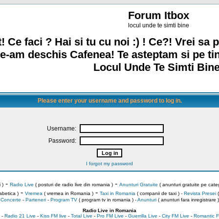
Forum Itbox
locul unde te simti bine
! Ce faci ? Hai si tu cu noi :) ! Ce?! Vrei sa p
e-am deschis Cafenea! Te asteptam si pe ti
Locul Unde Te Simti Bine
Please enter your username and password to log in.
Username:
Password:
I forgot my password
-
-
 )
Radio Live
( posturi de radio live din romania )
Anunturi Gratuite
( anunturi gratuite pe categ
-
-
abetica )
Vremea
( vremea in Romania )
Taxi in Romania
( companii de taxi ) -
Revista Presei
(
Concerte
-
Parteneri
-
Program TV
( program tv in romania )
-
Anunturi
( anunturi fara inregistrare )
Radio Live in Romania
-
Radio 21 Live
-
Kiss FM live
-
Total Live
-
Pro FM Live
-
Guerrilla Live
-
City FM Live
-
Romantic F