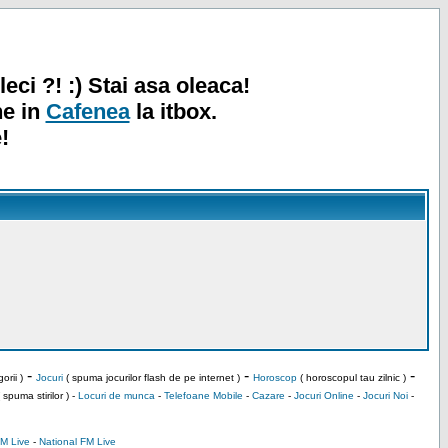
leci ?! :) Stai asa oleaca!
ne in
Cafenea
la itbox.
!
-
-
-
orii )
Jocuri
( spuma jocurilor flash de pe internet )
Horoscop
( horoscopul tau zilnic )
 spuma stirilor ) -
Locuri de munca
-
Telefoane Mobile
-
Cazare
-
Jocuri Online
-
Jocuri Noi
-
M Live
-
National FM Live