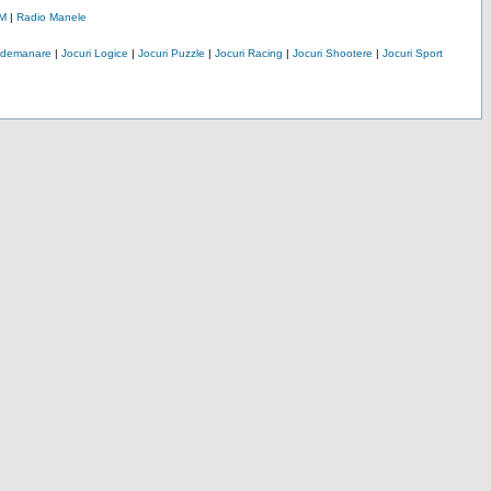
M
|
Radio Manele
Indemanare
|
Jocuri Logice
|
Jocuri Puzzle
|
Jocuri Racing
|
Jocuri Shootere
|
Jocuri Sport