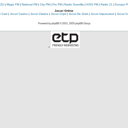
 ZU
|
Magic FM
|
National FM
|
City FM
|
Pro FM
|
Radio Guerrilla
|
KISS FM
|
Radio 21
|
Europa F
Jocuri Online
 Carti
|
Jocuri Casino
|
Jocuri Clasice
|
Jocuri Copii
|
Jocuri De Gatit
|
Jocuri Impuscaturi
|
Jocuri 
Powered by
phpBB
© 2001, 2005 phpBB Group
-