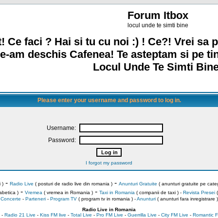
Forum Itbox
locul unde te simti bine
! Ce faci ? Hai si tu cu noi :) ! Ce?! Vrei sa p
e-am deschis Cafenea! Te asteptam si pe ti
Locul Unde Te Simti Bine
Please enter your username and password to log in.
Username:
Password:
I forgot my password
-
-
 )
Radio Live
( posturi de radio live din romania )
Anunturi Gratuite
( anunturi gratuite pe categ
-
-
abetica )
Vremea
( vremea in Romania )
Taxi in Romania
( companii de taxi ) -
Revista Presei
(
Concerte
-
Parteneri
-
Program TV
( program tv in romania )
-
Anunturi
( anunturi fara inregistrare )
Radio Live in Romania
-
Radio 21 Live
-
Kiss FM live
-
Total Live
-
Pro FM Live
-
Guerrilla Live
-
City FM Live
-
Romantic F