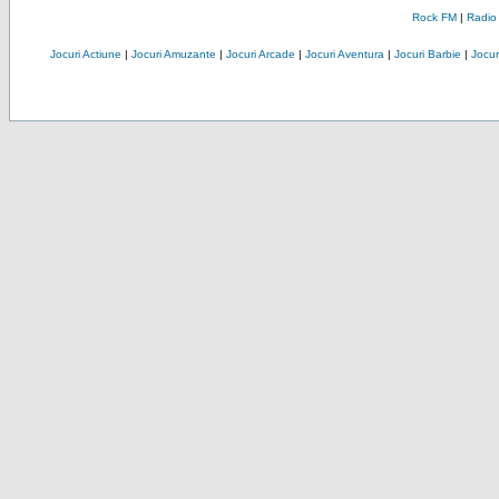
Rock FM
|
Radio
Jocuri Actiune
|
Jocuri Amuzante
|
Jocuri Arcade
|
Jocuri Aventura
|
Jocuri Barbie
|
Jocuri