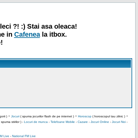
leci ?! :) Stai asa oleaca!
ne in
Cafenea
la itbox.
!
-
-
-
orii )
Jocuri
( spuma jocurilor flash de pe internet )
Horoscop
( horoscopul tau zilnic )
 spuma stirilor ) -
Locuri de munca
-
Telefoane Mobile
-
Cazare
-
Jocuri Online
-
Jocuri Noi
-
M Live
-
National FM Live