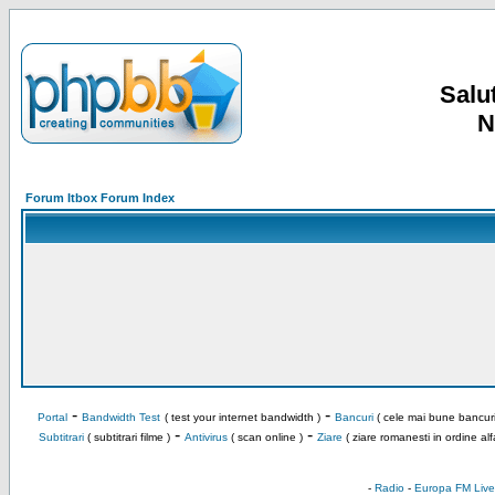
Salut
N
Forum Itbox Forum Index
-
-
Portal
Bandwidth Test
( test your internet bandwidth )
Bancuri
( cele mai bune bancuri
-
-
Subtitrari
( subtitrari filme )
Antivirus
( scan online )
Ziare
( ziare romanesti in ordine alf
-
Radio
-
Europa FM Live