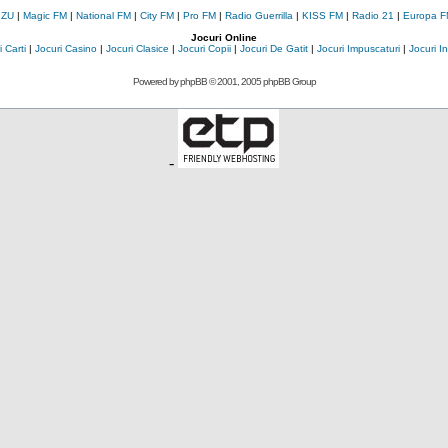
 ZU
|
Magic FM
|
National FM
|
City FM
|
Pro FM
|
Radio Guerrilla
|
KISS FM
|
Radio 21
|
Europa F
Jocuri Online
 Carti
|
Jocuri Casino
|
Jocuri Clasice
|
Jocuri Copii
|
Jocuri De Gatit
|
Jocuri Impuscaturi
|
Jocuri 
Powered by
phpBB
© 2001, 2005 phpBB Group
-