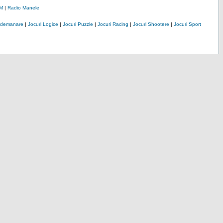
M
|
Radio Manele
Indemanare
|
Jocuri Logice
|
Jocuri Puzzle
|
Jocuri Racing
|
Jocuri Shootere
|
Jocuri Sport