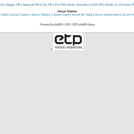
 ZU
|
Magic FM
|
National FM
|
City FM
|
Pro FM
|
Radio Guerrilla
|
KISS FM
|
Radio 21
|
Europa F
Jocuri Online
 Carti
|
Jocuri Casino
|
Jocuri Clasice
|
Jocuri Copii
|
Jocuri De Gatit
|
Jocuri Impuscaturi
|
Jocuri 
Powered by
phpBB
© 2001, 2005 phpBB Group
-