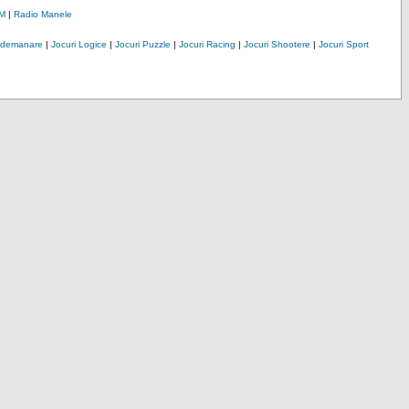
M
|
Radio Manele
Indemanare
|
Jocuri Logice
|
Jocuri Puzzle
|
Jocuri Racing
|
Jocuri Shootere
|
Jocuri Sport