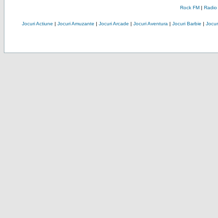
Rock FM
|
Radio
Jocuri Actiune
|
Jocuri Amuzante
|
Jocuri Arcade
|
Jocuri Aventura
|
Jocuri Barbie
|
Jocuri