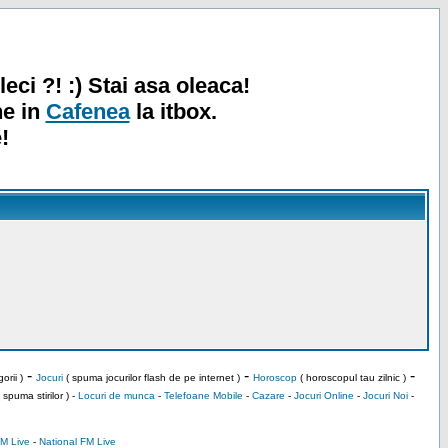
leci ?! :) Stai asa oleaca!
ne in
Cafenea
la itbox.
!
-
-
-
orii )
Jocuri
( spuma jocurilor flash de pe internet )
Horoscop
( horoscopul tau zilnic )
 spuma stirilor ) -
Locuri de munca
-
Telefoane Mobile
-
Cazare
-
Jocuri Online
-
Jocuri Noi
-
M Live
-
National FM Live