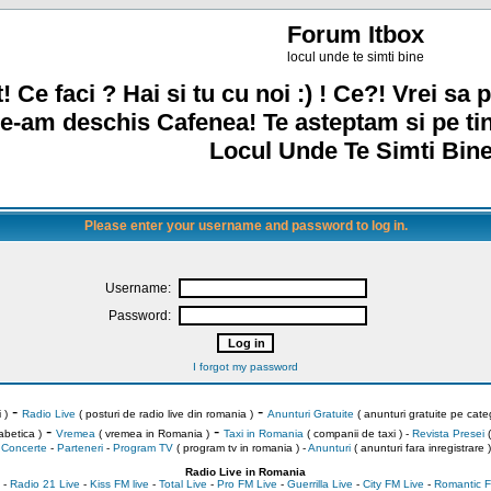
Forum Itbox
locul unde te simti bine
! Ce faci ? Hai si tu cu noi :) ! Ce?! Vrei sa p
e-am deschis Cafenea! Te asteptam si pe ti
Locul Unde Te Simti Bine
Please enter your username and password to log in.
Username:
Password:
I forgot my password
-
-
 )
Radio Live
( posturi de radio live din romania )
Anunturi Gratuite
( anunturi gratuite pe categ
-
-
abetica )
Vremea
( vremea in Romania )
Taxi in Romania
( companii de taxi ) -
Revista Presei
(
Concerte
-
Parteneri
-
Program TV
( program tv in romania )
-
Anunturi
( anunturi fara inregistrare )
Radio Live in Romania
-
Radio 21 Live
-
Kiss FM live
-
Total Live
-
Pro FM Live
-
Guerrilla Live
-
City FM Live
-
Romantic F