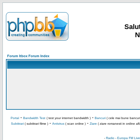
Salut
N
Forum Itbox Forum Index
-
-
Portal
Bandwidth Test
( test your internet bandwidth )
Bancuri
( cele mai bune bancuri
-
-
Subtitrari
( subtitrari filme )
Antivirus
( scan online )
Ziare
( ziare romanesti in ordine alf
-
Radio
-
Europa FM Live