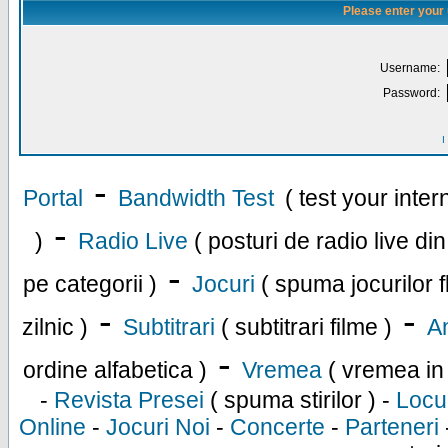
Please enter your
Username:
Password:
I
-
Portal
Bandwidth Test
( test your inte
-
)
Radio Live
( posturi de radio live di
-
pe categorii )
Jocuri
( spuma jocurilor f
-
-
zilnic )
Subtitrari
( subtitrari filme )
An
-
ordine alfabetica )
Vremea
( vremea in
-
Revista Presei
( spuma stirilor ) -
Locu
Online
-
Jocuri Noi
-
Concerte
-
Parteneri