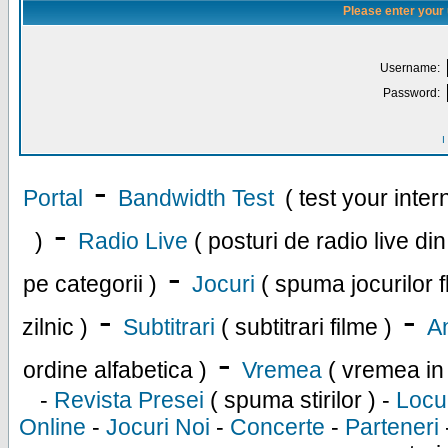
Please enter your
Username:
Password:
I
-
Portal
Bandwidth Test
( test your inte
-
)
Radio Live
( posturi de radio live di
-
pe categorii )
Jocuri
( spuma jocurilor f
-
-
zilnic )
Subtitrari
( subtitrari filme )
An
-
ordine alfabetica )
Vremea
( vremea in
-
Revista Presei
( spuma stirilor ) -
Locu
Online
-
Jocuri Noi
-
Concerte
-
Parteneri