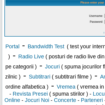
Please enter your
Username:
Password:
I
-
Portal
Bandwidth Test
( test your inte
-
)
Radio Live
( posturi de radio live di
-
pe categorii )
Jocuri
( spuma jocurilor f
-
-
zilnic )
Subtitrari
( subtitrari filme )
An
-
ordine alfabetica )
Vremea
( vremea in
-
Revista Presei
( spuma stirilor ) -
Locu
Online
-
Jocuri Noi
-
Concerte
-
Parteneri