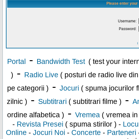
Please enter your
Username:
Password:
I
-
Portal
Bandwidth Test
( test your inte
-
)
Radio Live
( posturi de radio live di
-
pe categorii )
Jocuri
( spuma jocurilor f
-
-
zilnic )
Subtitrari
( subtitrari filme )
An
-
ordine alfabetica )
Vremea
( vremea in
-
Revista Presei
( spuma stirilor ) -
Locu
Online
-
Jocuri Noi
-
Concerte
-
Parteneri