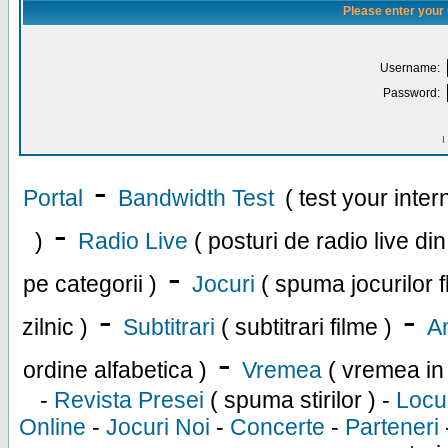
Please enter your
Username:
Password:
I
-
Portal
Bandwidth Test
( test your inte
-
)
Radio Live
( posturi de radio live di
-
pe categorii )
Jocuri
( spuma jocurilor f
-
-
zilnic )
Subtitrari
( subtitrari filme )
An
-
ordine alfabetica )
Vremea
( vremea in
-
Revista Presei
( spuma stirilor ) -
Locu
Online
-
Jocuri Noi
-
Concerte
-
Parteneri