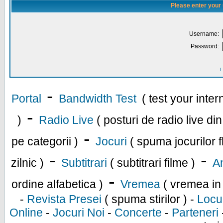
Please enter your
Username:
Password:
I
-
Portal
Bandwidth Test
( test your inte
-
)
Radio Live
( posturi de radio live di
-
pe categorii )
Jocuri
( spuma jocurilor f
-
-
zilnic )
Subtitrari
( subtitrari filme )
An
-
ordine alfabetica )
Vremea
( vremea in
-
Revista Presei
( spuma stirilor ) -
Locu
Online
-
Jocuri Noi
-
Concerte
-
Parteneri