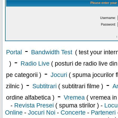
Please enter your
Username:
Password:
I
-
Portal
Bandwidth Test
( test your inte
-
)
Radio Live
( posturi de radio live di
-
pe categorii )
Jocuri
( spuma jocurilor f
-
-
zilnic )
Subtitrari
( subtitrari filme )
An
-
ordine alfabetica )
Vremea
( vremea in
-
Revista Presei
( spuma stirilor ) -
Locu
Online
-
Jocuri Noi
-
Concerte
-
Parteneri