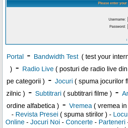
Please enter your
Username:
Password:
I
-
Portal
Bandwidth Test
( test your inte
-
)
Radio Live
( posturi de radio live di
-
pe categorii )
Jocuri
( spuma jocurilor f
-
-
zilnic )
Subtitrari
( subtitrari filme )
An
-
ordine alfabetica )
Vremea
( vremea in
-
Revista Presei
( spuma stirilor ) -
Locu
Online
-
Jocuri Noi
-
Concerte
-
Parteneri