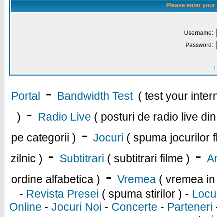
Please enter your
Username:
Password:
I
-
Portal
Bandwidth Test
( test your inte
-
)
Radio Live
( posturi de radio live di
-
pe categorii )
Jocuri
( spuma jocurilor f
-
-
zilnic )
Subtitrari
( subtitrari filme )
An
-
ordine alfabetica )
Vremea
( vremea in
-
Revista Presei
( spuma stirilor ) -
Locu
Online
-
Jocuri Noi
-
Concerte
-
Parteneri