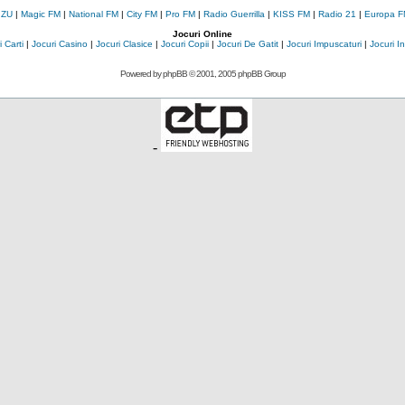
 ZU
|
Magic FM
|
National FM
|
City FM
|
Pro FM
|
Radio Guerrilla
|
KISS FM
|
Radio 21
|
Europa F
Jocuri Online
 Carti
|
Jocuri Casino
|
Jocuri Clasice
|
Jocuri Copii
|
Jocuri De Gatit
|
Jocuri Impuscaturi
|
Jocuri 
Powered by
phpBB
© 2001, 2005 phpBB Group
-