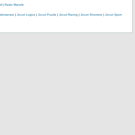
M
|
Radio Manele
Indemanare
|
Jocuri Logice
|
Jocuri Puzzle
|
Jocuri Racing
|
Jocuri Shootere
|
Jocuri Sport