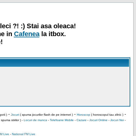
leci ?! :) Stai asa oleaca!
ne in
Cafenea
la itbox.
!
-
-
-
orii )
Jocuri
( spuma jocurilor flash de pe internet )
Horoscop
( horoscopul tau zilnic )
 spuma stirilor ) -
Locuri de munca
-
Telefoane Mobile
-
Cazare
-
Jocuri Online
-
Jocuri Noi
-
M Live
-
National FM Live