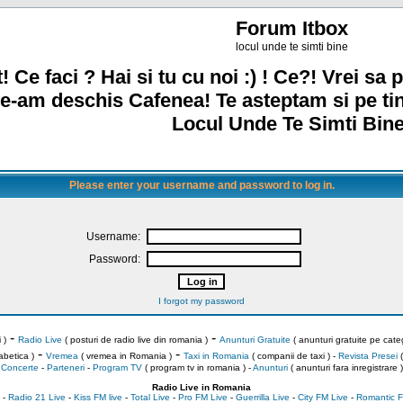
Forum Itbox
locul unde te simti bine
! Ce faci ? Hai si tu cu noi :) ! Ce?! Vrei sa p
e-am deschis Cafenea! Te asteptam si pe ti
Locul Unde Te Simti Bine
Please enter your username and password to log in.
Username:
Password:
I forgot my password
-
-
 )
Radio Live
( posturi de radio live din romania )
Anunturi Gratuite
( anunturi gratuite pe categ
-
-
abetica )
Vremea
( vremea in Romania )
Taxi in Romania
( companii de taxi ) -
Revista Presei
(
Concerte
-
Parteneri
-
Program TV
( program tv in romania )
-
Anunturi
( anunturi fara inregistrare )
Radio Live in Romania
-
Radio 21 Live
-
Kiss FM live
-
Total Live
-
Pro FM Live
-
Guerrilla Live
-
City FM Live
-
Romantic F