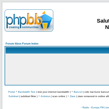
Salut
N
Forum Itbox Forum Index
-
-
Portal
Bandwidth Test
( test your internet bandwidth )
Bancuri
( cele mai bune bancuri
-
-
Subtitrari
( subtitrari filme )
Antivirus
( scan online )
Ziare
( ziare romanesti in ordine alf
-
Radio
-
Europa FM Live