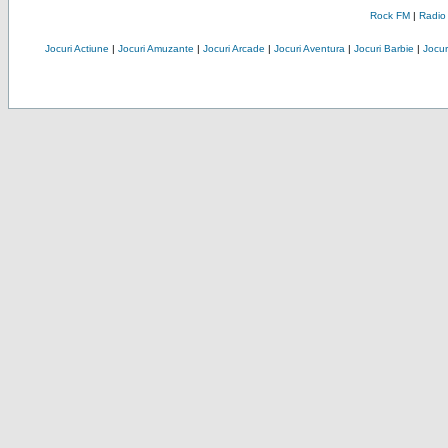
Rock FM
|
Radio
Jocuri Actiune
|
Jocuri Amuzante
|
Jocuri Arcade
|
Jocuri Aventura
|
Jocuri Barbie
|
Jocuri