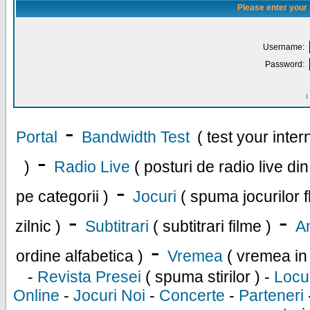
Please enter your
Username:
Password:
I
-
Portal
Bandwidth Test
( test your inte
-
)
Radio Live
( posturi de radio live di
-
pe categorii )
Jocuri
( spuma jocurilor f
-
-
zilnic )
Subtitrari
( subtitrari filme )
An
-
ordine alfabetica )
Vremea
( vremea in
-
Revista Presei
( spuma stirilor ) -
Locu
Online
-
Jocuri Noi
-
Concerte
-
Parteneri