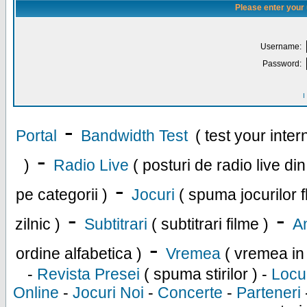
Please enter your
Username:
Password:
I
-
Portal
Bandwidth Test
( test your inte
-
)
Radio Live
( posturi de radio live di
-
pe categorii )
Jocuri
( spuma jocurilor f
-
-
zilnic )
Subtitrari
( subtitrari filme )
An
-
ordine alfabetica )
Vremea
( vremea in
-
Revista Presei
( spuma stirilor ) -
Locu
Online
-
Jocuri Noi
-
Concerte
-
Parteneri