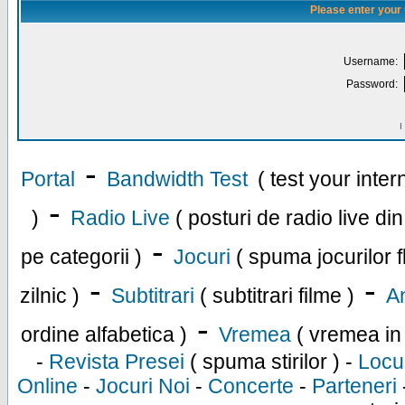
Please enter your
Username:
Password:
I
-
Portal
Bandwidth Test
( test your inte
-
)
Radio Live
( posturi de radio live di
-
pe categorii )
Jocuri
( spuma jocurilor f
-
-
zilnic )
Subtitrari
( subtitrari filme )
An
-
ordine alfabetica )
Vremea
( vremea in
-
Revista Presei
( spuma stirilor ) -
Locu
Online
-
Jocuri Noi
-
Concerte
-
Parteneri