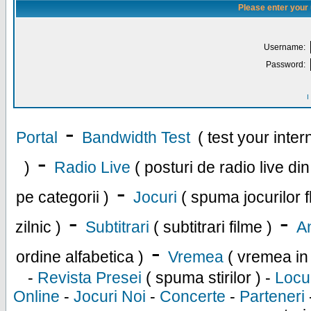
Please enter your
Username:
Password:
I
-
Portal
Bandwidth Test
( test your inte
-
)
Radio Live
( posturi de radio live di
-
pe categorii )
Jocuri
( spuma jocurilor f
-
-
zilnic )
Subtitrari
( subtitrari filme )
An
-
ordine alfabetica )
Vremea
( vremea in
-
Revista Presei
( spuma stirilor ) -
Locu
Online
-
Jocuri Noi
-
Concerte
-
Parteneri