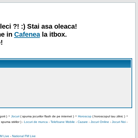
leci ?! :) Stai asa oleaca!
ne in
Cafenea
la itbox.
!
-
-
-
orii )
Jocuri
( spuma jocurilor flash de pe internet )
Horoscop
( horoscopul tau zilnic )
 spuma stirilor ) -
Locuri de munca
-
Telefoane Mobile
-
Cazare
-
Jocuri Online
-
Jocuri Noi
-
M Live
-
National FM Live