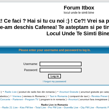
Forum Itbox
locul unde te simti bine
! Ce faci ? Hai si tu cu noi :) ! Ce?! Vrei sa p
e-am deschis Cafenea! Te asteptam si pe ti
Locul Unde Te Simti Bine
Please enter your username and password to log in.
Username:
Password:
I forgot my password
-
-
 )
Radio Live
( posturi de radio live din romania )
Anunturi Gratuite
( anunturi gratuite pe categ
-
-
abetica )
Vremea
( vremea in Romania )
Taxi in Romania
( companii de taxi ) -
Revista Presei
(
Concerte
-
Parteneri
-
Program TV
( program tv in romania )
-
Anunturi
( anunturi fara inregistrare )
Radio Live in Romania
-
Radio 21 Live
-
Kiss FM live
-
Total Live
-
Pro FM Live
-
Guerrilla Live
-
City FM Live
-
Romantic F