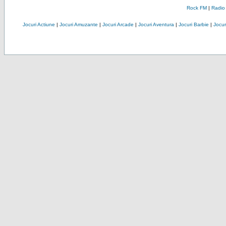
Rock FM
|
Radio
Jocuri Actiune
|
Jocuri Amuzante
|
Jocuri Arcade
|
Jocuri Aventura
|
Jocuri Barbie
|
Jocuri