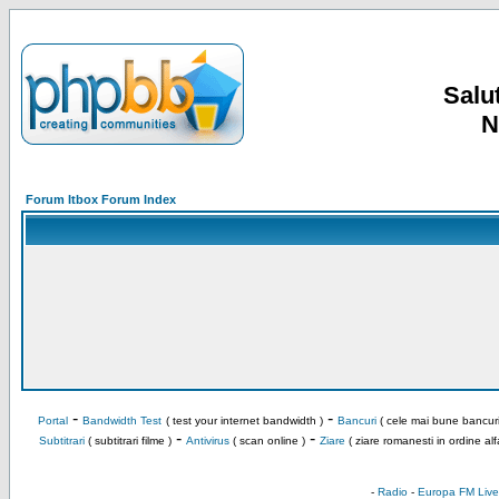
Salut
N
Forum Itbox Forum Index
-
-
Portal
Bandwidth Test
( test your internet bandwidth )
Bancuri
( cele mai bune bancuri
-
-
Subtitrari
( subtitrari filme )
Antivirus
( scan online )
Ziare
( ziare romanesti in ordine alf
-
Radio
-
Europa FM Live