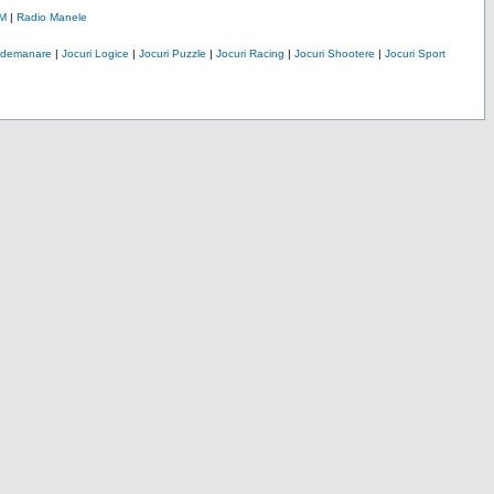
M
|
Radio Manele
Indemanare
|
Jocuri Logice
|
Jocuri Puzzle
|
Jocuri Racing
|
Jocuri Shootere
|
Jocuri Sport