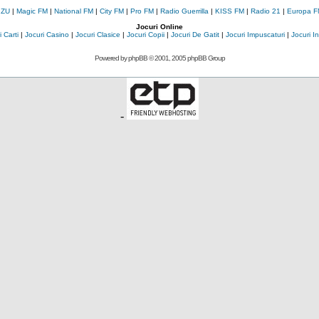
 ZU
|
Magic FM
|
National FM
|
City FM
|
Pro FM
|
Radio Guerrilla
|
KISS FM
|
Radio 21
|
Europa F
Jocuri Online
 Carti
|
Jocuri Casino
|
Jocuri Clasice
|
Jocuri Copii
|
Jocuri De Gatit
|
Jocuri Impuscaturi
|
Jocuri 
Powered by
phpBB
© 2001, 2005 phpBB Group
-