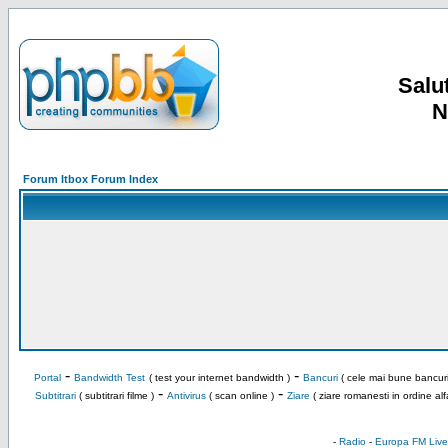
Salut
N
Forum Itbox Forum Index
-
-
Portal
Bandwidth Test
( test your internet bandwidth )
Bancuri
( cele mai bune bancuri
-
-
Subtitrari
( subtitrari filme )
Antivirus
( scan online )
Ziare
( ziare romanesti in ordine alf
-
Radio
-
Europa FM Live