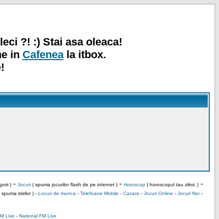
leci ?! :) Stai asa oleaca!
ne in
Cafenea
la itbox.
!
-
-
-
orii )
Jocuri
( spuma jocurilor flash de pe internet )
Horoscop
( horoscopul tau zilnic )
 spuma stirilor ) -
Locuri de munca
-
Telefoane Mobile
-
Cazare
-
Jocuri Online
-
Jocuri Noi
-
M Live
-
National FM Live