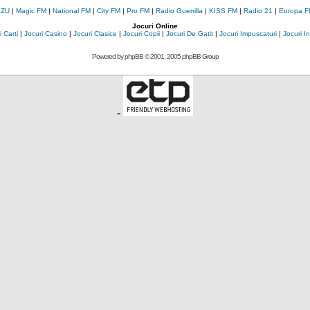
 ZU
|
Magic FM
|
National FM
|
City FM
|
Pro FM
|
Radio Guerrilla
|
KISS FM
|
Radio 21
|
Europa F
Jocuri Online
 Carti
|
Jocuri Casino
|
Jocuri Clasice
|
Jocuri Copii
|
Jocuri De Gatit
|
Jocuri Impuscaturi
|
Jocuri 
Powered by
phpBB
© 2001, 2005 phpBB Group
-