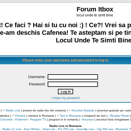
Forum Itbox
locul unde te simti bine
! Ce faci ? Hai si tu cu noi :) ! Ce?! Vrei sa p
e-am deschis Cafenea! Te asteptam si pe ti
Locul Unde Te Simti Bine
Please enter your username and password to log in.
Username:
Password:
I forgot my password
-
-
 )
Radio Live
( posturi de radio live din romania )
Anunturi Gratuite
( anunturi gratuite pe categ
-
-
abetica )
Vremea
( vremea in Romania )
Taxi in Romania
( companii de taxi ) -
Revista Presei
(
Concerte
-
Parteneri
-
Program TV
( program tv in romania )
-
Anunturi
( anunturi fara inregistrare )
Radio Live in Romania
-
Radio 21 Live
-
Kiss FM live
-
Total Live
-
Pro FM Live
-
Guerrilla Live
-
City FM Live
-
Romantic F