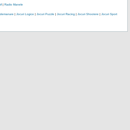
M
|
Radio Manele
Indemanare
|
Jocuri Logice
|
Jocuri Puzzle
|
Jocuri Racing
|
Jocuri Shootere
|
Jocuri Sport