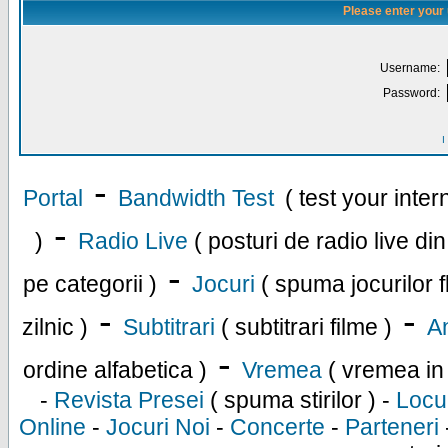
Please enter your
Username:
Password:
I
-
Portal
Bandwidth Test
( test your inte
-
)
Radio Live
( posturi de radio live di
-
pe categorii )
Jocuri
( spuma jocurilor f
-
-
zilnic )
Subtitrari
( subtitrari filme )
An
-
ordine alfabetica )
Vremea
( vremea in
-
Revista Presei
( spuma stirilor ) -
Locu
Online
-
Jocuri Noi
-
Concerte
-
Parteneri