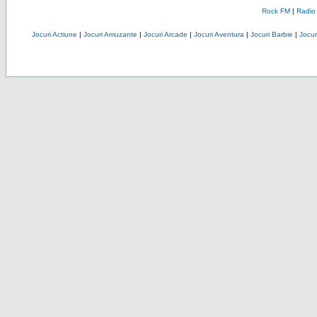
Rock FM
|
Radio
Jocuri Actiune
|
Jocuri Amuzante
|
Jocuri Arcade
|
Jocuri Aventura
|
Jocuri Barbie
|
Jocuri