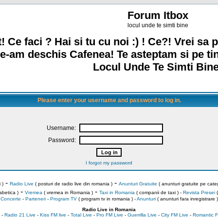
Forum Itbox
locul unde te simti bine
! Ce faci ? Hai si tu cu noi :) ! Ce?! Vrei sa p
e-am deschis Cafenea! Te asteptam si pe ti
Locul Unde Te Simti Bine
Please enter your username and password to log in.
Username:
Password:
I forgot my password
-
-
 )
Radio Live
( posturi de radio live din romania )
Anunturi Gratuite
( anunturi gratuite pe categ
-
-
abetica )
Vremea
( vremea in Romania )
Taxi in Romania
( companii de taxi ) -
Revista Presei
(
Concerte
-
Parteneri
-
Program TV
( program tv in romania )
-
Anunturi
( anunturi fara inregistrare )
Radio Live in Romania
-
Radio 21 Live
-
Kiss FM live
-
Total Live
-
Pro FM Live
-
Guerrilla Live
-
City FM Live
-
Romantic F