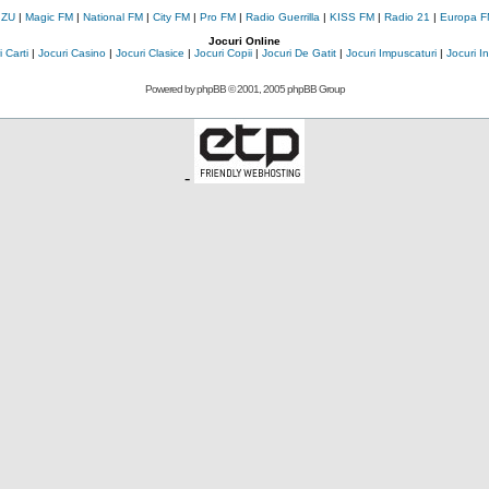
 ZU
|
Magic FM
|
National FM
|
City FM
|
Pro FM
|
Radio Guerrilla
|
KISS FM
|
Radio 21
|
Europa F
Jocuri Online
 Carti
|
Jocuri Casino
|
Jocuri Clasice
|
Jocuri Copii
|
Jocuri De Gatit
|
Jocuri Impuscaturi
|
Jocuri 
Powered by
phpBB
© 2001, 2005 phpBB Group
-