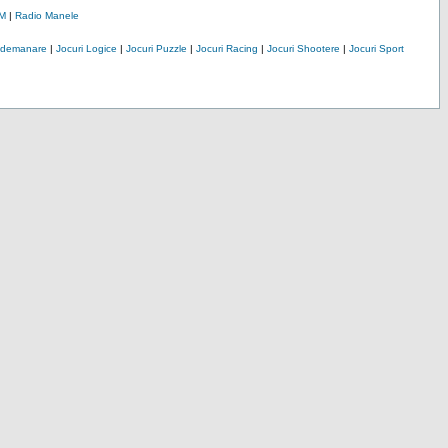
M
|
Radio Manele
Indemanare
|
Jocuri Logice
|
Jocuri Puzzle
|
Jocuri Racing
|
Jocuri Shootere
|
Jocuri Sport