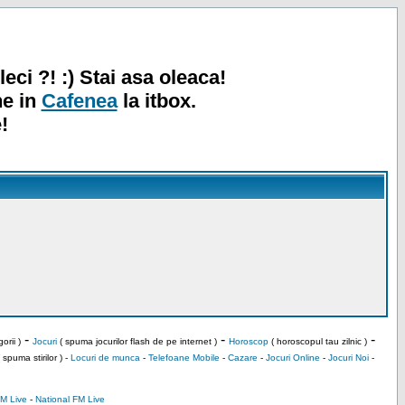
leci ?! :) Stai asa oleaca!
ne in
Cafenea
la itbox.
!
-
-
-
orii )
Jocuri
( spuma jocurilor flash de pe internet )
Horoscop
( horoscopul tau zilnic )
 spuma stirilor ) -
Locuri de munca
-
Telefoane Mobile
-
Cazare
-
Jocuri Online
-
Jocuri Noi
-
M Live
-
National FM Live