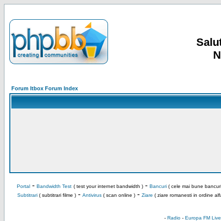
Salut
N
Forum Itbox Forum Index
-
-
Portal
Bandwidth Test
( test your internet bandwidth )
Bancuri
( cele mai bune bancuri
-
-
Subtitrari
( subtitrari filme )
Antivirus
( scan online )
Ziare
( ziare romanesti in ordine alf
-
Radio
-
Europa FM Live