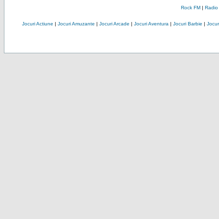
Rock FM
|
Radio
Jocuri Actiune
|
Jocuri Amuzante
|
Jocuri Arcade
|
Jocuri Aventura
|
Jocuri Barbie
|
Jocuri