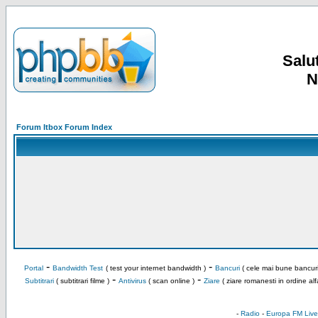
Salut
N
Forum Itbox Forum Index
-
-
Portal
Bandwidth Test
( test your internet bandwidth )
Bancuri
( cele mai bune bancuri
-
-
Subtitrari
( subtitrari filme )
Antivirus
( scan online )
Ziare
( ziare romanesti in ordine alf
-
Radio
-
Europa FM Live