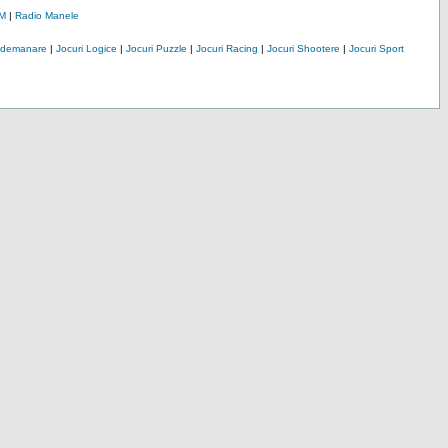
M
|
Radio Manele
Indemanare
|
Jocuri Logice
|
Jocuri Puzzle
|
Jocuri Racing
|
Jocuri Shootere
|
Jocuri Sport