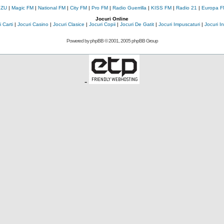
 ZU
|
Magic FM
|
National FM
|
City FM
|
Pro FM
|
Radio Guerrilla
|
KISS FM
|
Radio 21
|
Europa F
Jocuri Online
 Carti
|
Jocuri Casino
|
Jocuri Clasice
|
Jocuri Copii
|
Jocuri De Gatit
|
Jocuri Impuscaturi
|
Jocuri 
Powered by
phpBB
© 2001, 2005 phpBB Group
-