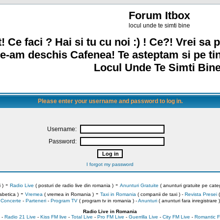
Forum Itbox
locul unde te simti bine
! Ce faci ? Hai si tu cu noi :) ! Ce?! Vrei sa p
e-am deschis Cafenea! Te asteptam si pe ti
Locul Unde Te Simti Bine
Please enter your username and password to log in.
Username:
Password:
I forgot my password
-
-
 )
Radio Live
( posturi de radio live din romania )
Anunturi Gratuite
( anunturi gratuite pe categ
-
-
abetica )
Vremea
( vremea in Romania )
Taxi in Romania
( companii de taxi ) -
Revista Presei
(
Concerte
-
Parteneri
-
Program TV
( program tv in romania )
-
Anunturi
( anunturi fara inregistrare )
Radio Live in Romania
-
Radio 21 Live
-
Kiss FM live
-
Total Live
-
Pro FM Live
-
Guerrilla Live
-
City FM Live
-
Romantic F