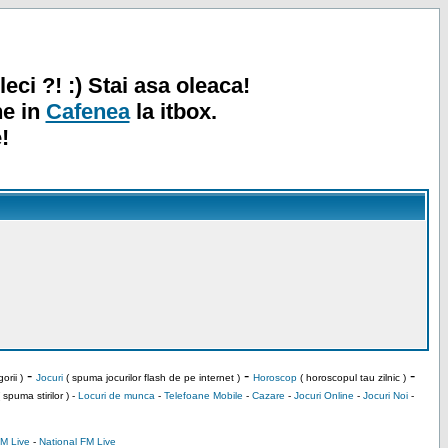
leci ?! :) Stai asa oleaca!
ne in
Cafenea
la itbox.
!
-
-
-
orii )
Jocuri
( spuma jocurilor flash de pe internet )
Horoscop
( horoscopul tau zilnic )
 spuma stirilor ) -
Locuri de munca
-
Telefoane Mobile
-
Cazare
-
Jocuri Online
-
Jocuri Noi
-
M Live
-
National FM Live