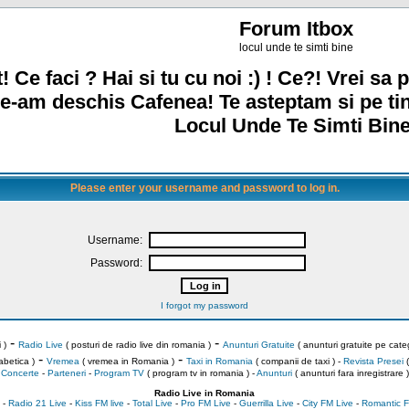
Forum Itbox
locul unde te simti bine
! Ce faci ? Hai si tu cu noi :) ! Ce?! Vrei sa p
e-am deschis Cafenea! Te asteptam si pe ti
Locul Unde Te Simti Bine
Please enter your username and password to log in.
Username:
Password:
I forgot my password
-
-
 )
Radio Live
( posturi de radio live din romania )
Anunturi Gratuite
( anunturi gratuite pe categ
-
-
abetica )
Vremea
( vremea in Romania )
Taxi in Romania
( companii de taxi ) -
Revista Presei
(
Concerte
-
Parteneri
-
Program TV
( program tv in romania )
-
Anunturi
( anunturi fara inregistrare )
Radio Live in Romania
-
Radio 21 Live
-
Kiss FM live
-
Total Live
-
Pro FM Live
-
Guerrilla Live
-
City FM Live
-
Romantic F