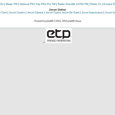
 ZU
|
Magic FM
|
National FM
|
City FM
|
Pro FM
|
Radio Guerrilla
|
KISS FM
|
Radio 21
|
Europa F
Jocuri Online
 Carti
|
Jocuri Casino
|
Jocuri Clasice
|
Jocuri Copii
|
Jocuri De Gatit
|
Jocuri Impuscaturi
|
Jocuri 
Powered by
phpBB
© 2001, 2005 phpBB Group
-