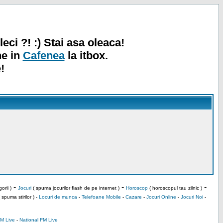
leci ?! :) Stai asa oleaca!
ne in
Cafenea
la itbox.
!
-
-
-
orii )
Jocuri
( spuma jocurilor flash de pe internet )
Horoscop
( horoscopul tau zilnic )
 spuma stirilor ) -
Locuri de munca
-
Telefoane Mobile
-
Cazare
-
Jocuri Online
-
Jocuri Noi
-
M Live
-
National FM Live