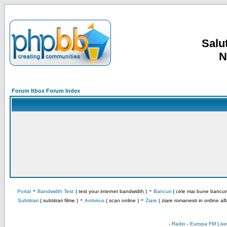
Salut
N
Forum Itbox Forum Index
-
-
Portal
Bandwidth Test
( test your internet bandwidth )
Bancuri
( cele mai bune bancuri
-
-
Subtitrari
( subtitrari filme )
Antivirus
( scan online )
Ziare
( ziare romanesti in ordine alf
-
Radio
-
Europa FM Live