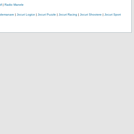
M
|
Radio Manele
Indemanare
|
Jocuri Logice
|
Jocuri Puzzle
|
Jocuri Racing
|
Jocuri Shootere
|
Jocuri Sport