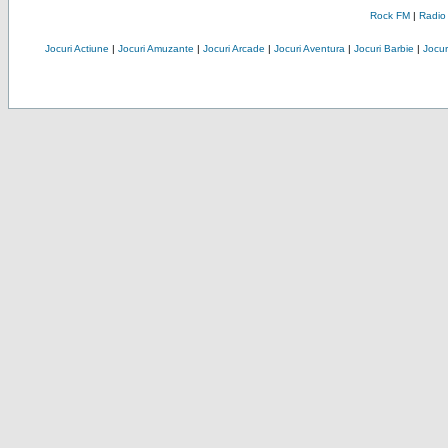
Rock FM
|
Radio
Jocuri Actiune
|
Jocuri Amuzante
|
Jocuri Arcade
|
Jocuri Aventura
|
Jocuri Barbie
|
Jocuri