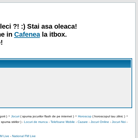
leci ?! :) Stai asa oleaca!
ne in
Cafenea
la itbox.
!
-
-
-
orii )
Jocuri
( spuma jocurilor flash de pe internet )
Horoscop
( horoscopul tau zilnic )
 spuma stirilor ) -
Locuri de munca
-
Telefoane Mobile
-
Cazare
-
Jocuri Online
-
Jocuri Noi
-
M Live
-
National FM Live