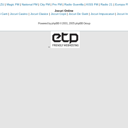
 ZU
|
Magic FM
|
National FM
|
City FM
|
Pro FM
|
Radio Guerrilla
|
KISS FM
|
Radio 21
|
Europa F
Jocuri Online
 Carti
|
Jocuri Casino
|
Jocuri Clasice
|
Jocuri Copii
|
Jocuri De Gatit
|
Jocuri Impuscaturi
|
Jocuri 
Powered by
phpBB
© 2001, 2005 phpBB Group
-