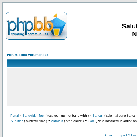
Salut
N
Forum Itbox Forum Index
-
-
Portal
Bandwidth Test
( test your internet bandwidth )
Bancuri
( cele mai bune bancuri
-
-
Subtitrari
( subtitrari filme )
Antivirus
( scan online )
Ziare
( ziare romanesti in ordine alf
-
Radio
-
Europa FM Live