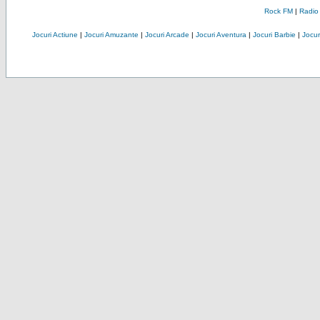
Rock FM
|
Radio
Jocuri Actiune
|
Jocuri Amuzante
|
Jocuri Arcade
|
Jocuri Aventura
|
Jocuri Barbie
|
Jocuri