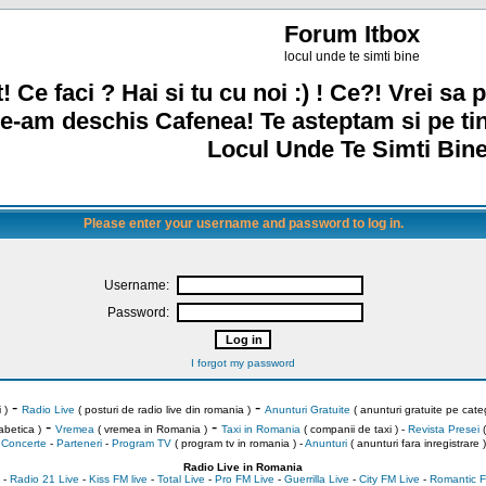
Forum Itbox
locul unde te simti bine
! Ce faci ? Hai si tu cu noi :) ! Ce?! Vrei sa p
e-am deschis Cafenea! Te asteptam si pe ti
Locul Unde Te Simti Bine
Please enter your username and password to log in.
Username:
Password:
I forgot my password
-
-
 )
Radio Live
( posturi de radio live din romania )
Anunturi Gratuite
( anunturi gratuite pe categ
-
-
abetica )
Vremea
( vremea in Romania )
Taxi in Romania
( companii de taxi ) -
Revista Presei
(
Concerte
-
Parteneri
-
Program TV
( program tv in romania )
-
Anunturi
( anunturi fara inregistrare )
Radio Live in Romania
-
Radio 21 Live
-
Kiss FM live
-
Total Live
-
Pro FM Live
-
Guerrilla Live
-
City FM Live
-
Romantic F