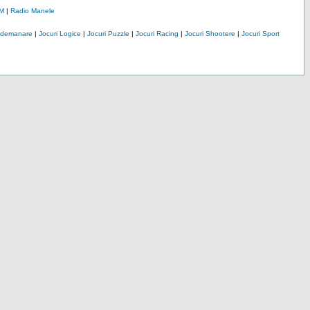
M
|
Radio Manele
Indemanare
|
Jocuri Logice
|
Jocuri Puzzle
|
Jocuri Racing
|
Jocuri Shootere
|
Jocuri Sport