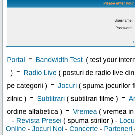
Please enter your
Username:
Password:
I
-
Portal
Bandwidth Test
( test your inte
-
)
Radio Live
( posturi de radio live di
-
pe categorii )
Jocuri
( spuma jocurilor f
-
-
zilnic )
Subtitrari
( subtitrari filme )
An
-
ordine alfabetica )
Vremea
( vremea in
-
Revista Presei
( spuma stirilor ) -
Locu
Online
-
Jocuri Noi
-
Concerte
-
Parteneri