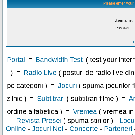
Please enter your
Username:
Password:
I
-
Portal
Bandwidth Test
( test your inte
-
)
Radio Live
( posturi de radio live di
-
pe categorii )
Jocuri
( spuma jocurilor f
-
-
zilnic )
Subtitrari
( subtitrari filme )
An
-
ordine alfabetica )
Vremea
( vremea in
-
Revista Presei
( spuma stirilor ) -
Locu
Online
-
Jocuri Noi
-
Concerte
-
Parteneri