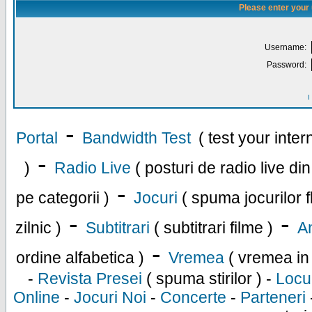
Please enter your
Username:
Password:
I
-
Portal
Bandwidth Test
( test your inte
-
)
Radio Live
( posturi de radio live di
-
pe categorii )
Jocuri
( spuma jocurilor f
-
-
zilnic )
Subtitrari
( subtitrari filme )
An
-
ordine alfabetica )
Vremea
( vremea in
-
Revista Presei
( spuma stirilor ) -
Locu
Online
-
Jocuri Noi
-
Concerte
-
Parteneri