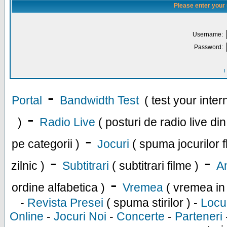
Please enter your
Username:
Password:
I
-
Portal
Bandwidth Test
( test your inte
-
)
Radio Live
( posturi de radio live di
-
pe categorii )
Jocuri
( spuma jocurilor f
-
-
zilnic )
Subtitrari
( subtitrari filme )
An
-
ordine alfabetica )
Vremea
( vremea in
-
Revista Presei
( spuma stirilor ) -
Locu
Online
-
Jocuri Noi
-
Concerte
-
Parteneri