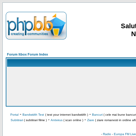
Salut
N
Forum Itbox Forum Index
-
-
Portal
Bandwidth Test
( test your internet bandwidth )
Bancuri
( cele mai bune bancuri
-
-
Subtitrari
( subtitrari filme )
Antivirus
( scan online )
Ziare
( ziare romanesti in ordine alf
-
Radio
-
Europa FM Live