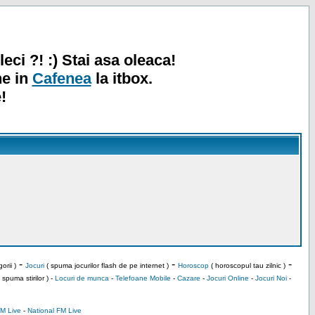
leci ?! :) Stai asa oleaca!
ne in
Cafenea
la itbox.
!
-
-
-
orii )
Jocuri
( spuma jocurilor flash de pe internet )
Horoscop
( horoscopul tau zilnic )
 spuma stirilor ) -
Locuri de munca
-
Telefoane Mobile
-
Cazare
-
Jocuri Online
-
Jocuri Noi
-
M Live
-
National FM Live