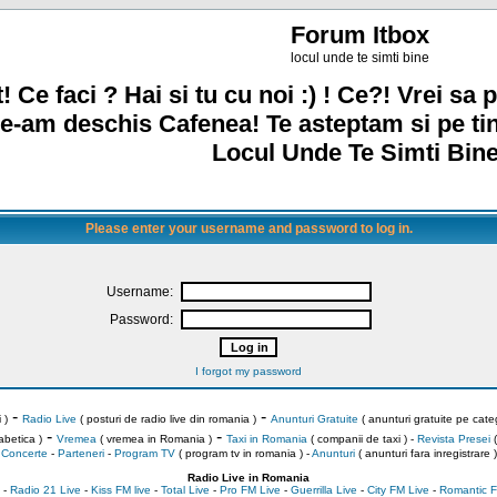
Forum Itbox
locul unde te simti bine
! Ce faci ? Hai si tu cu noi :) ! Ce?! Vrei sa p
e-am deschis Cafenea! Te asteptam si pe ti
Locul Unde Te Simti Bine
Please enter your username and password to log in.
Username:
Password:
I forgot my password
-
-
 )
Radio Live
( posturi de radio live din romania )
Anunturi Gratuite
( anunturi gratuite pe categ
-
-
abetica )
Vremea
( vremea in Romania )
Taxi in Romania
( companii de taxi ) -
Revista Presei
(
Concerte
-
Parteneri
-
Program TV
( program tv in romania )
-
Anunturi
( anunturi fara inregistrare )
Radio Live in Romania
-
Radio 21 Live
-
Kiss FM live
-
Total Live
-
Pro FM Live
-
Guerrilla Live
-
City FM Live
-
Romantic F