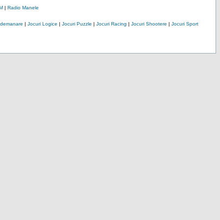
M
|
Radio Manele
Indemanare
|
Jocuri Logice
|
Jocuri Puzzle
|
Jocuri Racing
|
Jocuri Shootere
|
Jocuri Sport