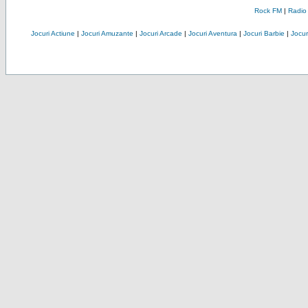
Rock FM
|
Radio
Jocuri Actiune
|
Jocuri Amuzante
|
Jocuri Arcade
|
Jocuri Aventura
|
Jocuri Barbie
|
Jocuri