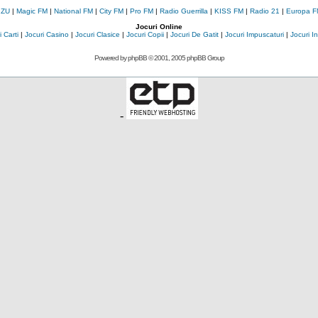
 ZU
|
Magic FM
|
National FM
|
City FM
|
Pro FM
|
Radio Guerrilla
|
KISS FM
|
Radio 21
|
Europa F
Jocuri Online
 Carti
|
Jocuri Casino
|
Jocuri Clasice
|
Jocuri Copii
|
Jocuri De Gatit
|
Jocuri Impuscaturi
|
Jocuri 
Powered by
phpBB
© 2001, 2005 phpBB Group
-