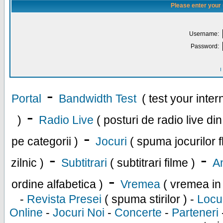
Please enter your
Username:
Password:
I
-
Portal
Bandwidth Test
( test your inte
-
)
Radio Live
( posturi de radio live di
-
pe categorii )
Jocuri
( spuma jocurilor f
-
-
zilnic )
Subtitrari
( subtitrari filme )
An
-
ordine alfabetica )
Vremea
( vremea in
-
Revista Presei
( spuma stirilor ) -
Locu
Online
-
Jocuri Noi
-
Concerte
-
Parteneri