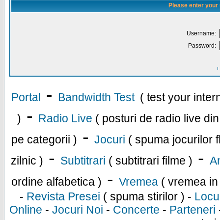
Please enter your
Username:
Password:
I
-
Portal
Bandwidth Test
( test your inte
-
)
Radio Live
( posturi de radio live di
-
pe categorii )
Jocuri
( spuma jocurilor f
-
-
zilnic )
Subtitrari
( subtitrari filme )
An
-
ordine alfabetica )
Vremea
( vremea in
-
Revista Presei
( spuma stirilor ) -
Locu
Online
-
Jocuri Noi
-
Concerte
-
Parteneri