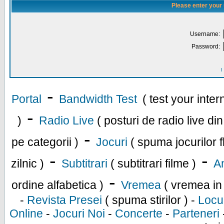
Please enter your
Username:
Password:
I
-
Portal
Bandwidth Test
( test your inte
-
)
Radio Live
( posturi de radio live di
-
pe categorii )
Jocuri
( spuma jocurilor f
-
-
zilnic )
Subtitrari
( subtitrari filme )
An
-
ordine alfabetica )
Vremea
( vremea in
-
Revista Presei
( spuma stirilor ) -
Locu
Online
-
Jocuri Noi
-
Concerte
-
Parteneri