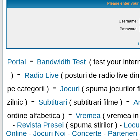
Please enter your
Username:
Password:
I
-
Portal
Bandwidth Test
( test your inte
-
)
Radio Live
( posturi de radio live di
-
pe categorii )
Jocuri
( spuma jocurilor f
-
-
zilnic )
Subtitrari
( subtitrari filme )
An
-
ordine alfabetica )
Vremea
( vremea in
-
Revista Presei
( spuma stirilor ) -
Locu
Online
-
Jocuri Noi
-
Concerte
-
Parteneri