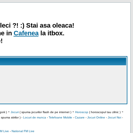
leci ?! :) Stai asa oleaca!
ne in
Cafenea
la itbox.
!
-
-
-
orii )
Jocuri
( spuma jocurilor flash de pe internet )
Horoscop
( horoscopul tau zilnic )
 spuma stirilor ) -
Locuri de munca
-
Telefoane Mobile
-
Cazare
-
Jocuri Online
-
Jocuri Noi
-
M Live
-
National FM Live