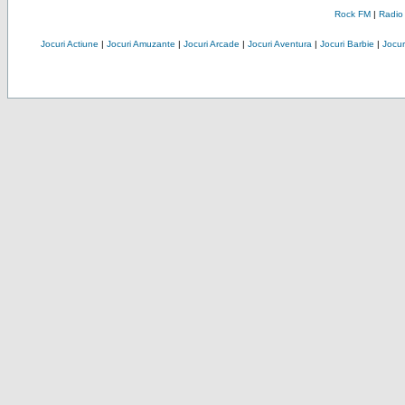
Rock FM
|
Radio
Jocuri Actiune
|
Jocuri Amuzante
|
Jocuri Arcade
|
Jocuri Aventura
|
Jocuri Barbie
|
Jocuri