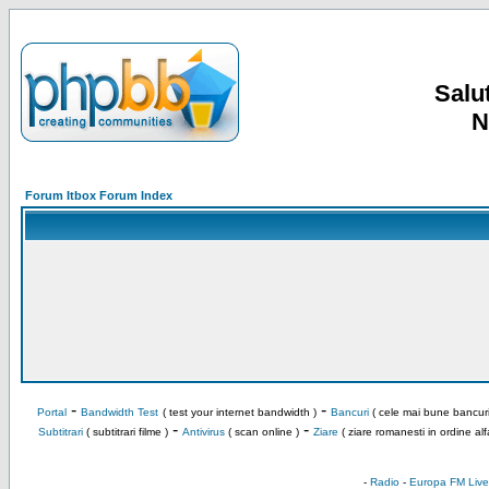
Salut
N
Forum Itbox Forum Index
-
-
Portal
Bandwidth Test
( test your internet bandwidth )
Bancuri
( cele mai bune bancuri
-
-
Subtitrari
( subtitrari filme )
Antivirus
( scan online )
Ziare
( ziare romanesti in ordine alf
-
Radio
-
Europa FM Live