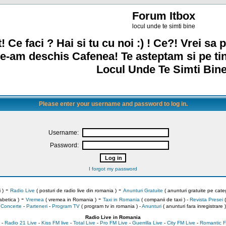
Forum Itbox
locul unde te simti bine
! Ce faci ? Hai si tu cu noi :) ! Ce?! Vrei sa p
e-am deschis Cafenea! Te asteptam si pe ti
Locul Unde Te Simti Bine
Please enter your username and password to log in.
Username:
Password:
I forgot my password
-
-
 )
Radio Live
( posturi de radio live din romania )
Anunturi Gratuite
( anunturi gratuite pe categ
-
-
abetica )
Vremea
( vremea in Romania )
Taxi in Romania
( companii de taxi ) -
Revista Presei
(
Concerte
-
Parteneri
-
Program TV
( program tv in romania )
-
Anunturi
( anunturi fara inregistrare )
Radio Live in Romania
-
Radio 21 Live
-
Kiss FM live
-
Total Live
-
Pro FM Live
-
Guerrilla Live
-
City FM Live
-
Romantic F