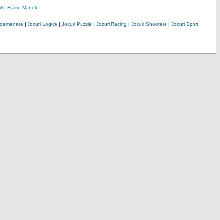
M
|
Radio Manele
Indemanare
|
Jocuri Logice
|
Jocuri Puzzle
|
Jocuri Racing
|
Jocuri Shootere
|
Jocuri Sport