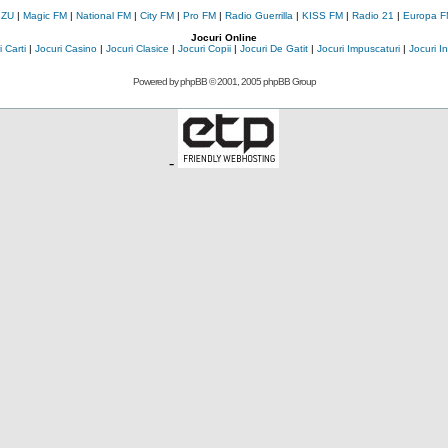
 ZU
|
Magic FM
|
National FM
|
City FM
|
Pro FM
|
Radio Guerrilla
|
KISS FM
|
Radio 21
|
Europa F
Jocuri Online
 Carti
|
Jocuri Casino
|
Jocuri Clasice
|
Jocuri Copii
|
Jocuri De Gatit
|
Jocuri Impuscaturi
|
Jocuri 
Powered by
phpBB
© 2001, 2005 phpBB Group
-