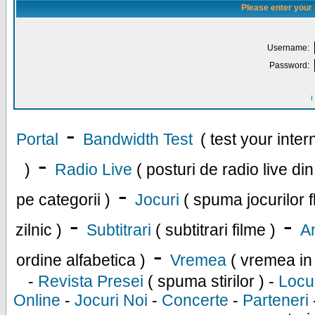
Please enter your
Username:
Password:
I
-
Portal
Bandwidth Test
( test your inte
-
)
Radio Live
( posturi de radio live di
-
pe categorii )
Jocuri
( spuma jocurilor f
-
-
zilnic )
Subtitrari
( subtitrari filme )
An
-
ordine alfabetica )
Vremea
( vremea in
-
Revista Presei
( spuma stirilor ) -
Locu
Online
-
Jocuri Noi
-
Concerte
-
Parteneri