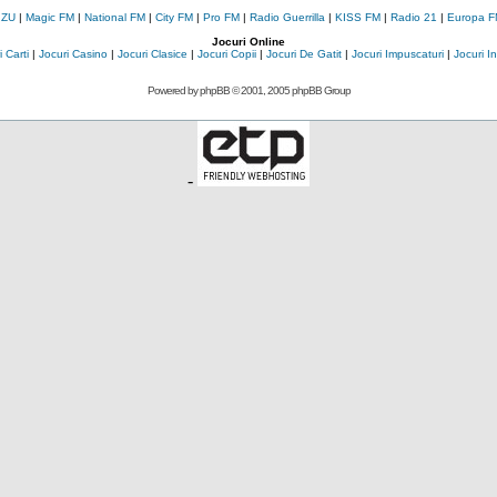
 ZU
|
Magic FM
|
National FM
|
City FM
|
Pro FM
|
Radio Guerrilla
|
KISS FM
|
Radio 21
|
Europa F
Jocuri Online
 Carti
|
Jocuri Casino
|
Jocuri Clasice
|
Jocuri Copii
|
Jocuri De Gatit
|
Jocuri Impuscaturi
|
Jocuri 
Powered by
phpBB
© 2001, 2005 phpBB Group
-