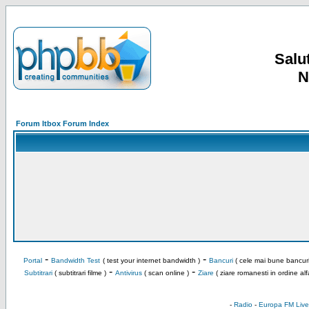
Salut
N
Forum Itbox Forum Index
-
-
Portal
Bandwidth Test
( test your internet bandwidth )
Bancuri
( cele mai bune bancuri
-
-
Subtitrari
( subtitrari filme )
Antivirus
( scan online )
Ziare
( ziare romanesti in ordine alf
-
Radio
-
Europa FM Live