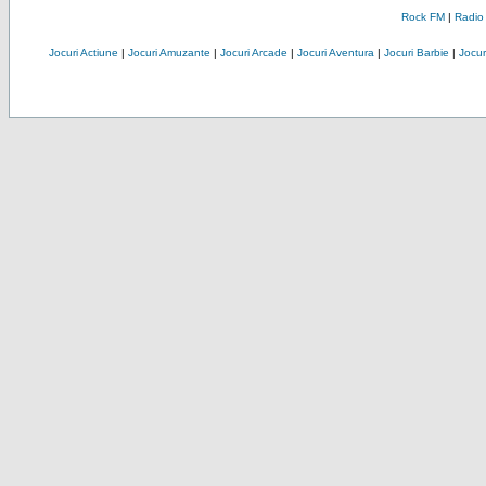
Rock FM
|
Radio
Jocuri Actiune
|
Jocuri Amuzante
|
Jocuri Arcade
|
Jocuri Aventura
|
Jocuri Barbie
|
Jocuri