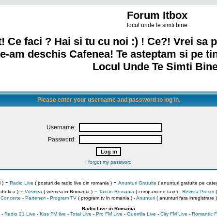
Forum Itbox
locul unde te simti bine
! Ce faci ? Hai si tu cu noi :) ! Ce?! Vrei sa p
e-am deschis Cafenea! Te asteptam si pe ti
Locul Unde Te Simti Bine
Please enter your username and password to log in.
Username:
Password:
I forgot my password
-
-
 )
Radio Live
( posturi de radio live din romania )
Anunturi Gratuite
( anunturi gratuite pe categ
-
-
abetica )
Vremea
( vremea in Romania )
Taxi in Romania
( companii de taxi ) -
Revista Presei
(
Concerte
-
Parteneri
-
Program TV
( program tv in romania )
-
Anunturi
( anunturi fara inregistrare )
Radio Live in Romania
-
Radio 21 Live
-
Kiss FM live
-
Total Live
-
Pro FM Live
-
Guerrilla Live
-
City FM Live
-
Romantic F