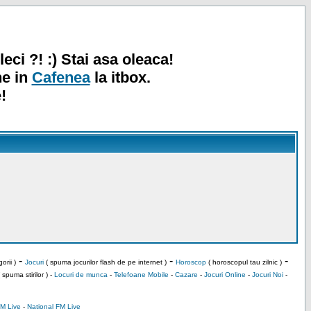
leci ?! :) Stai asa oleaca!
ne in
Cafenea
la itbox.
!
-
-
-
orii )
Jocuri
( spuma jocurilor flash de pe internet )
Horoscop
( horoscopul tau zilnic )
 spuma stirilor ) -
Locuri de munca
-
Telefoane Mobile
-
Cazare
-
Jocuri Online
-
Jocuri Noi
-
M Live
-
National FM Live