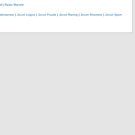
M
|
Radio Manele
Indemanare
|
Jocuri Logice
|
Jocuri Puzzle
|
Jocuri Racing
|
Jocuri Shootere
|
Jocuri Sport