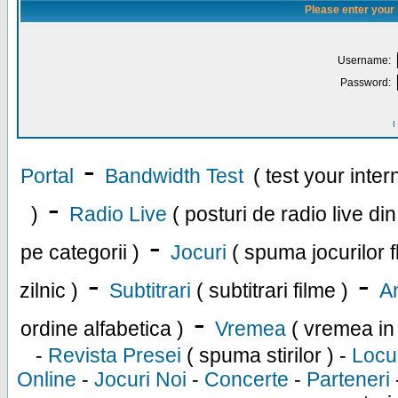
Please enter your
Username:
Password:
I
-
Portal
Bandwidth Test
( test your inte
-
)
Radio Live
( posturi de radio live di
-
pe categorii )
Jocuri
( spuma jocurilor f
-
-
zilnic )
Subtitrari
( subtitrari filme )
An
-
ordine alfabetica )
Vremea
( vremea in
-
Revista Presei
( spuma stirilor ) -
Locu
Online
-
Jocuri Noi
-
Concerte
-
Parteneri