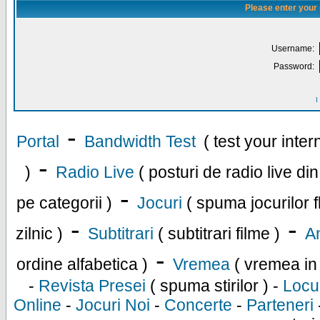
Please enter your
Username:
Password:
I
-
Portal
Bandwidth Test
( test your inte
-
)
Radio Live
( posturi de radio live di
-
pe categorii )
Jocuri
( spuma jocurilor f
-
-
zilnic )
Subtitrari
( subtitrari filme )
An
-
ordine alfabetica )
Vremea
( vremea in
-
Revista Presei
( spuma stirilor ) -
Locu
Online
-
Jocuri Noi
-
Concerte
-
Parteneri