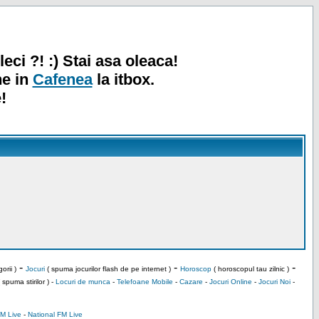
leci ?! :) Stai asa oleaca!
ne in
Cafenea
la itbox.
!
-
-
-
orii )
Jocuri
( spuma jocurilor flash de pe internet )
Horoscop
( horoscopul tau zilnic )
 spuma stirilor ) -
Locuri de munca
-
Telefoane Mobile
-
Cazare
-
Jocuri Online
-
Jocuri Noi
-
M Live
-
National FM Live