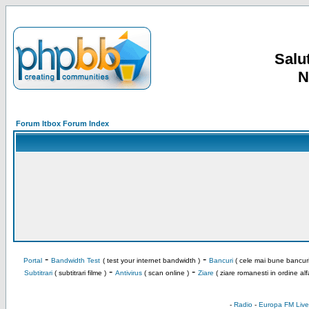
Salut
N
Forum Itbox Forum Index
-
-
Portal
Bandwidth Test
( test your internet bandwidth )
Bancuri
( cele mai bune bancuri
-
-
Subtitrari
( subtitrari filme )
Antivirus
( scan online )
Ziare
( ziare romanesti in ordine alf
-
Radio
-
Europa FM Live