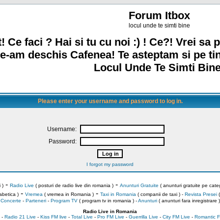
Forum Itbox
locul unde te simti bine
! Ce faci ? Hai si tu cu noi :) ! Ce?! Vrei sa p
e-am deschis Cafenea! Te asteptam si pe ti
Locul Unde Te Simti Bine
Please enter your username and password to log in.
Username:
Password:
I forgot my password
-
-
 )
Radio Live
( posturi de radio live din romania )
Anunturi Gratuite
( anunturi gratuite pe categ
-
-
abetica )
Vremea
( vremea in Romania )
Taxi in Romania
( companii de taxi ) -
Revista Presei
(
Concerte
-
Parteneri
-
Program TV
( program tv in romania )
-
Anunturi
( anunturi fara inregistrare )
Radio Live in Romania
-
Radio 21 Live
-
Kiss FM live
-
Total Live
-
Pro FM Live
-
Guerrilla Live
-
City FM Live
-
Romantic F