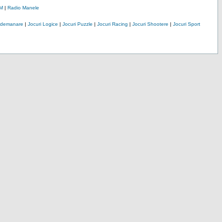
M
|
Radio Manele
Indemanare
|
Jocuri Logice
|
Jocuri Puzzle
|
Jocuri Racing
|
Jocuri Shootere
|
Jocuri Sport