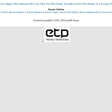
 ZU
|
Magic FM
|
National FM
|
City FM
|
Pro FM
|
Radio Guerrilla
|
KISS FM
|
Radio 21
|
Europa F
Jocuri Online
 Carti
|
Jocuri Casino
|
Jocuri Clasice
|
Jocuri Copii
|
Jocuri De Gatit
|
Jocuri Impuscaturi
|
Jocuri 
Powered by
phpBB
© 2001, 2005 phpBB Group
-