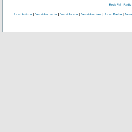
Rock FM
|
Radio
Jocuri Actiune
|
Jocuri Amuzante
|
Jocuri Arcade
|
Jocuri Aventura
|
Jocuri Barbie
|
Jocuri