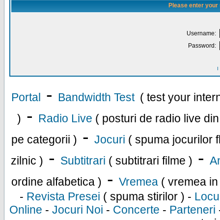
Please enter your
Username:
Password:
I
-
Portal
Bandwidth Test
( test your inte
-
)
Radio Live
( posturi de radio live di
-
pe categorii )
Jocuri
( spuma jocurilor f
-
-
zilnic )
Subtitrari
( subtitrari filme )
An
-
ordine alfabetica )
Vremea
( vremea in
-
Revista Presei
( spuma stirilor ) -
Locu
Online
-
Jocuri Noi
-
Concerte
-
Parteneri