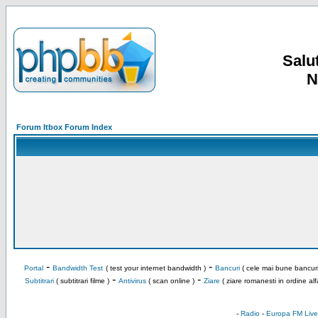
Salut
N
Forum Itbox Forum Index
-
-
Portal
Bandwidth Test
( test your internet bandwidth )
Bancuri
( cele mai bune bancuri
-
-
Subtitrari
( subtitrari filme )
Antivirus
( scan online )
Ziare
( ziare romanesti in ordine alf
-
Radio
-
Europa FM Live