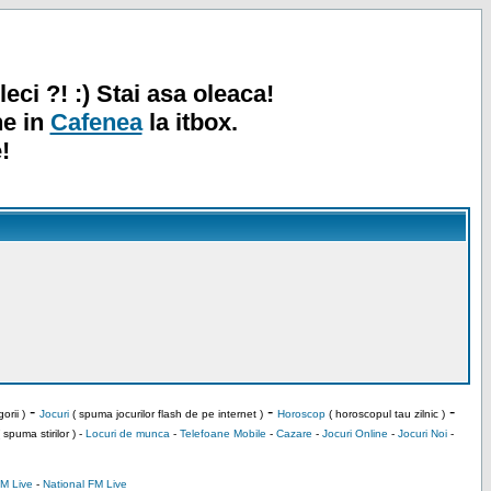
leci ?! :) Stai asa oleaca!
ne in
Cafenea
la itbox.
!
-
-
-
orii )
Jocuri
( spuma jocurilor flash de pe internet )
Horoscop
( horoscopul tau zilnic )
 spuma stirilor ) -
Locuri de munca
-
Telefoane Mobile
-
Cazare
-
Jocuri Online
-
Jocuri Noi
-
M Live
-
National FM Live