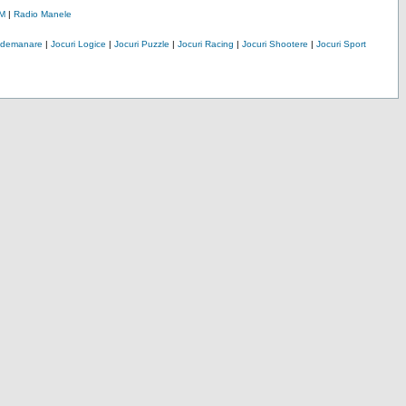
M
|
Radio Manele
Indemanare
|
Jocuri Logice
|
Jocuri Puzzle
|
Jocuri Racing
|
Jocuri Shootere
|
Jocuri Sport