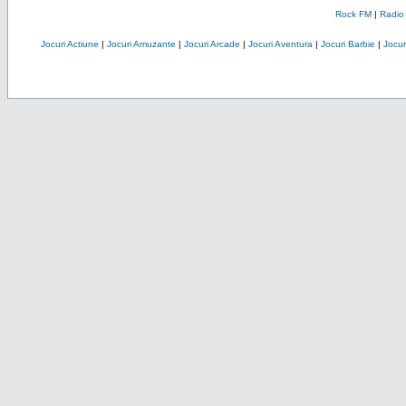
Rock FM
|
Radio
Jocuri Actiune
|
Jocuri Amuzante
|
Jocuri Arcade
|
Jocuri Aventura
|
Jocuri Barbie
|
Jocuri