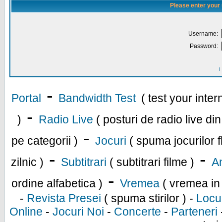
Please enter your
Username:
Password:
I
-
Portal
Bandwidth Test
( test your inte
-
)
Radio Live
( posturi de radio live di
-
pe categorii )
Jocuri
( spuma jocurilor f
-
-
zilnic )
Subtitrari
( subtitrari filme )
An
-
ordine alfabetica )
Vremea
( vremea in
-
Revista Presei
( spuma stirilor ) -
Locu
Online
-
Jocuri Noi
-
Concerte
-
Parteneri