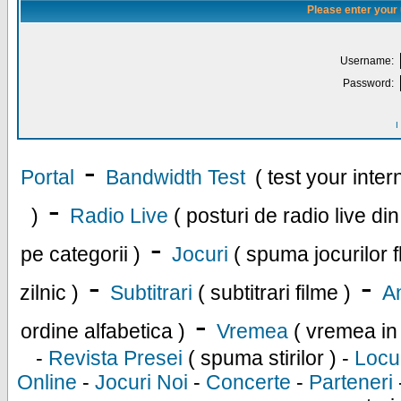
Please enter your
Username:
Password:
I
-
Portal
Bandwidth Test
( test your inte
-
)
Radio Live
( posturi de radio live di
-
pe categorii )
Jocuri
( spuma jocurilor f
-
-
zilnic )
Subtitrari
( subtitrari filme )
An
-
ordine alfabetica )
Vremea
( vremea in
-
Revista Presei
( spuma stirilor ) -
Locu
Online
-
Jocuri Noi
-
Concerte
-
Parteneri