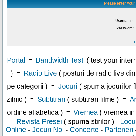
Please enter your
Username:
Password:
I
-
Portal
Bandwidth Test
( test your inte
-
)
Radio Live
( posturi de radio live di
-
pe categorii )
Jocuri
( spuma jocurilor f
-
-
zilnic )
Subtitrari
( subtitrari filme )
An
-
ordine alfabetica )
Vremea
( vremea in
-
Revista Presei
( spuma stirilor ) -
Locu
Online
-
Jocuri Noi
-
Concerte
-
Parteneri