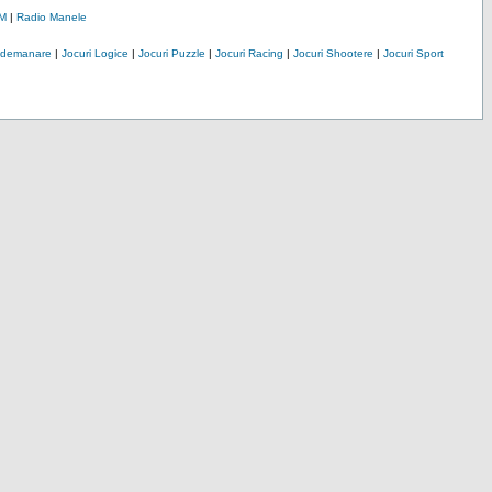
M
|
Radio Manele
Indemanare
|
Jocuri Logice
|
Jocuri Puzzle
|
Jocuri Racing
|
Jocuri Shootere
|
Jocuri Sport