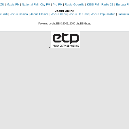
 ZU
|
Magic FM
|
National FM
|
City FM
|
Pro FM
|
Radio Guerrilla
|
KISS FM
|
Radio 21
|
Europa F
Jocuri Online
 Carti
|
Jocuri Casino
|
Jocuri Clasice
|
Jocuri Copii
|
Jocuri De Gatit
|
Jocuri Impuscaturi
|
Jocuri 
Powered by
phpBB
© 2001, 2005 phpBB Group
-