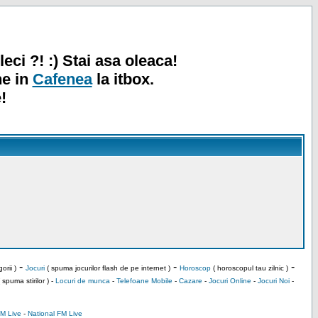
leci ?! :) Stai asa oleaca!
ne in
Cafenea
la itbox.
!
-
-
-
orii )
Jocuri
( spuma jocurilor flash de pe internet )
Horoscop
( horoscopul tau zilnic )
 spuma stirilor ) -
Locuri de munca
-
Telefoane Mobile
-
Cazare
-
Jocuri Online
-
Jocuri Noi
-
M Live
-
National FM Live