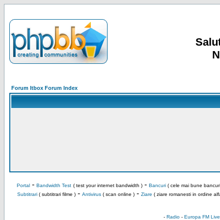
Salut
N
Forum Itbox Forum Index
-
-
Portal
Bandwidth Test
( test your internet bandwidth )
Bancuri
( cele mai bune bancuri
-
-
Subtitrari
( subtitrari filme )
Antivirus
( scan online )
Ziare
( ziare romanesti in ordine alf
-
Radio
-
Europa FM Live