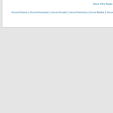
Rock FM
|
Radio
Jocuri Actiune
|
Jocuri Amuzante
|
Jocuri Arcade
|
Jocuri Aventura
|
Jocuri Barbie
|
Jocuri