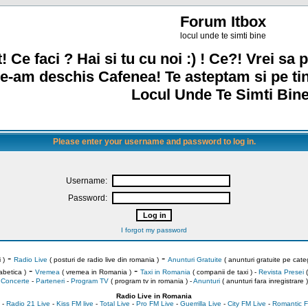
Forum Itbox
locul unde te simti bine
! Ce faci ? Hai si tu cu noi :) ! Ce?! Vrei sa p
e-am deschis Cafenea! Te asteptam si pe ti
Locul Unde Te Simti Bine
Please enter your username and password to log in.
Username:
Password:
I forgot my password
-
-
 )
Radio Live
( posturi de radio live din romania )
Anunturi Gratuite
( anunturi gratuite pe categ
-
-
abetica )
Vremea
( vremea in Romania )
Taxi in Romania
( companii de taxi ) -
Revista Presei
(
Concerte
-
Parteneri
-
Program TV
( program tv in romania )
-
Anunturi
( anunturi fara inregistrare )
Radio Live in Romania
-
Radio 21 Live
-
Kiss FM live
-
Total Live
-
Pro FM Live
-
Guerrilla Live
-
City FM Live
-
Romantic F