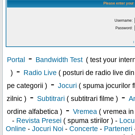
Please enter your
Username:
Password:
I
-
Portal
Bandwidth Test
( test your inte
-
)
Radio Live
( posturi de radio live di
-
pe categorii )
Jocuri
( spuma jocurilor f
-
-
zilnic )
Subtitrari
( subtitrari filme )
An
-
ordine alfabetica )
Vremea
( vremea in
-
Revista Presei
( spuma stirilor ) -
Locu
Online
-
Jocuri Noi
-
Concerte
-
Parteneri